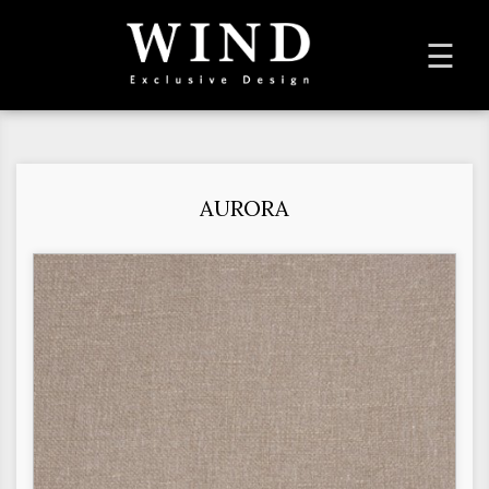
To
☰
na
AURORA