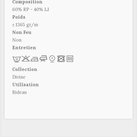
Composition
60% RP - 40% LI
Poids
± 1365 gr/m
Non Feu
Non
Entretien
L
r
b
f
*
x
p
Collection
Divine
Utilisation
Rideau